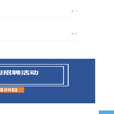
넶
77
넶
31