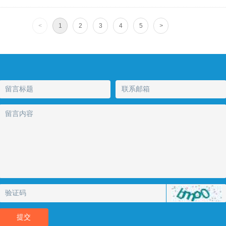
<
1
2
3
4
5
>
提交