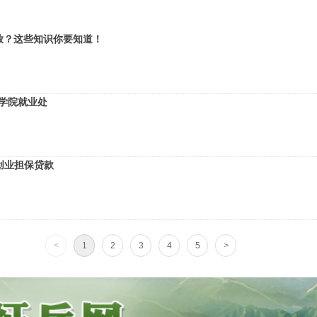
放？这些知识你要知道！
-经济学院就业处
创业担保贷款
<
1
2
3
4
5
>