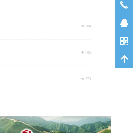
끅
뀩
넶
784
낃
넶
605
녕
넶
573