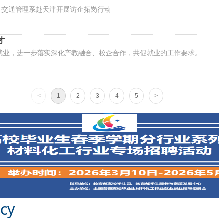
| 交通管理系赴天津开展访企拓岗行动
才
就业，进一步落实深化产教融合、校企合作，共促就业的工作要求。
<
1
2
3
4
5
>
cy