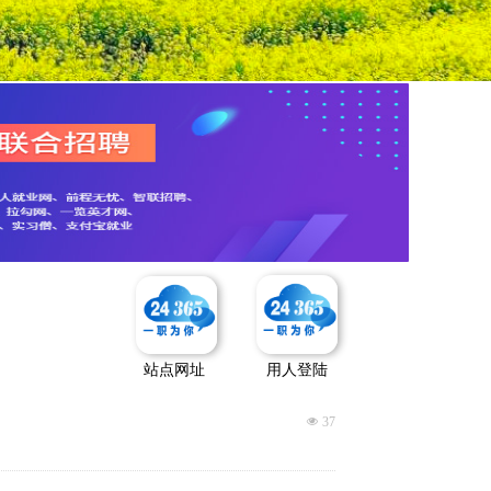
站点网址
用人登陆
넶
37