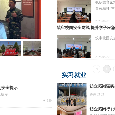
弘扬教育家
育家精神”
2026-06-02
筑牢校园安全防线 提升学子应
筑牢校园安
2026-05-22
<
1
实习就业
访企拓岗谋实
期安全提示
国际酒店开展
全提示
2026-03-23
넶
330
访企拓岗行 