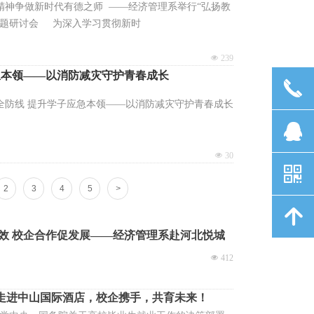
精神争做新时代有德之师 ——经济管理系举行“弘扬教
主题研讨会 为深入学习贯彻新时
넶
239
急本领——以消防减灾守护青春成长
끅
全防线 提升学子应急本领——以消防减灾守护青春成长
뀩
넶
30
낃
2
3
4
5
>
녕
效 校企合作促发展——经济管理系赴河北悦城
走访调研
넶
412
| 走进中山国际酒店，校企携手，共育未来！