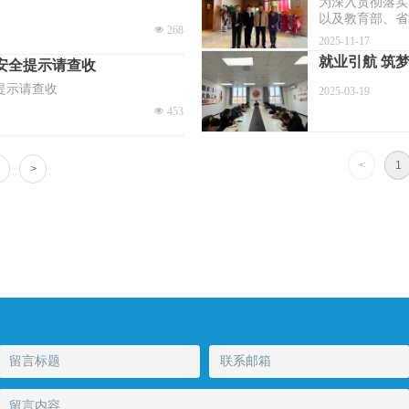
为深入贯彻落实
以及教育部、省
넶
268
2025-11-17
就业引航 筑梦
安全提示请查收
提示请查收
2025-03-19
넶
453
<
1
>