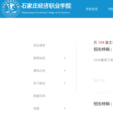
石家庄经济职业学院
学院首页
学
Shijiazhuang Vocational College of Economics
共
104
篇文
历任领导
招生特辑 
新闻动态
ꄶ
2026建筑
通知公告
ꄶ
26-07-28
实习就业
ꄶ
校园活动
招生特辑 
党团
ꄶ