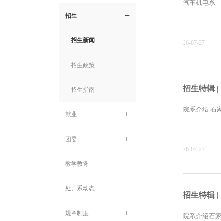
汽车机电系 
招生
ꄵ
招生新闻
26-07-27
招生政策
招生特辑 |
招生指南
院系介绍 石
就业
ꄶ
团委
ꄶ
26-07-27
教学教务
处、系动态
招生特辑 
规章制度
ꄶ
院系介绍石家